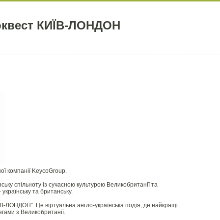
оквест КИЇВ-ЛОНДОН
ної компанії KeycoGroup.
ьку спільноту із сучасною культурою Великобританії та
 українську та британську.
В-ЛОНДОН”. Це віртуальна англо-українська подія, де найкращі
егами з Великобританії.