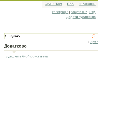
Сумно?Ком
RSS
побажання
Реєстрація
|
забули як?
|
Вхід
Додати публікацію
Архів
Додатково
Відвідайте блоґ користувача