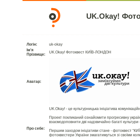
UK.Okay! Фот
Логін:
uk-okay
Ім'я
UK.Okay! Фотоквест КИЇВ-ЛОНДОН
Прізвище:
Аватар:
UK.Okay! - це культурницька ініціатива комунікацій
Проект покликаний ознайомити прогресивну українс
взаємодоповнити дві надзвичайно багаті культури -
Про себе:
Першим заходом ініціативи стане - фотоквест “КИЇ
фотоквестери України змагатимуться зі своїми кол