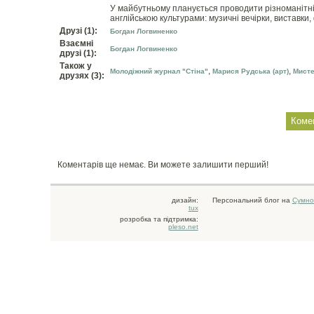
У майбутньому планується проводити різноманітні 
англійською культурами: музичні вечірки, виставки
Друзі (1):
Богдан Логвиненко
Взаємні
Богдан Логвиненко
друзі (1):
Також у
,
,
Молодіжний журнал "Стіна"
Марися Рудська (арт)
Мисте
друзях (3):
Коментарів ще немає. Ви можете залишити перший!
дизайн:
Персональний блог на
Сумно
tux
розробка та підтримка:
pleso.net